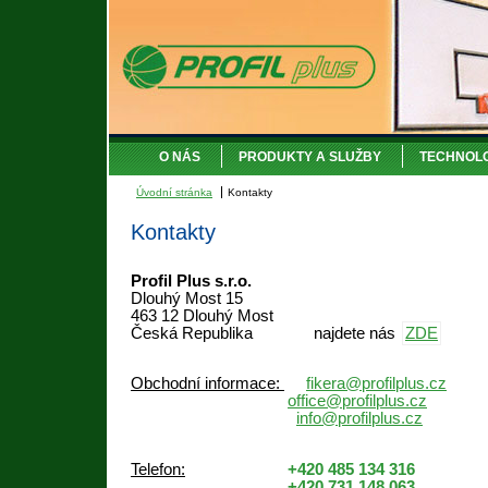
O NÁS
PRODUKTY A SLUŽBY
TECHNOL
Úvodní stránka
Kontakty
Kontakty
Profil Plus s.r.o.
Dlouhý Most 15
463 12 Dlouhý Most
Česká Republika najdete nás
ZDE
Obchodní informace:
fikera@profilplus.cz
office@profilplus.cz
info@profilplus.cz
Telefon:
+420 485 134 316
+420 731 148 063