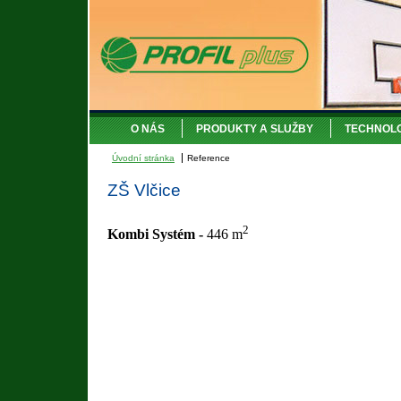
O NÁS
PRODUKTY A SLUŽBY
TECHNOL
Úvodní stránka
Reference
ZŠ Vlčice
2
Kombi Systém -
446 m